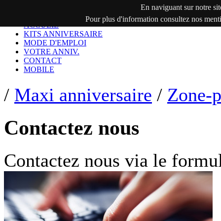
En naviguant sur notre site
maxi-anniversaire.com
Pour plus d'information consultez nos menti
ACCUEIL
KITS ANNIVERSAIRE
MODE D'EMPLOI
VOTRE ANNIV.
CONTACT
MOBILE
/
Maxi anniversaire
/
Zone-p
Contactez nous
Contactez nous via le formul